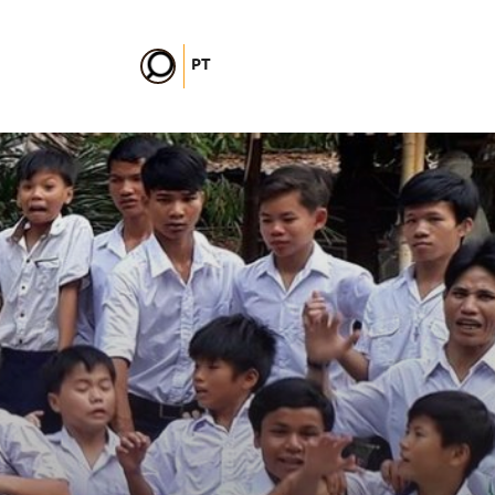
PT
FR
EN
DE
IT
PL
ES
HU