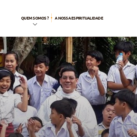
QUEM SOMOS ?
A NOSSA ESPIRITUALIDADE
História
Irmãos
consagrados
Irmãs
consagradas
Casados ou
solteiros
leigos
Comunhão
dos estados
de vida
Membros de
Aliança