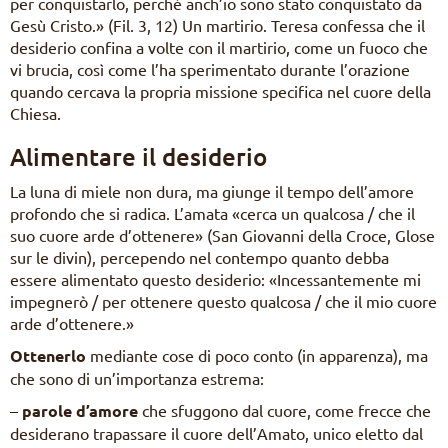
per conquistarlo, perché anch’io sono stato conquistato da
Gesù Cristo.» (Fil. 3, 12) Un martirio. Teresa confessa che il
desiderio confina a volte con il martirio, come un fuoco che
vi brucia, così come l’ha sperimentato durante l’orazione
quando cercava la propria missione specifica nel cuore della
Chiesa.
Alimentare il desiderio
La luna di miele non dura, ma giunge il tempo dell’amore
profondo che si radica. L’amata «cerca un qualcosa / che il
suo cuore arde d’ottenere» (San Giovanni della Croce, Glose
sur le divin), percependo nel contempo quanto debba
essere alimentato questo desiderio: «Incessantemente mi
impegnerò / per ottenere questo qualcosa / che il mio cuore
arde d’ottenere.»
Ottenerlo
mediante cose di poco conto (in apparenza), ma
che sono di un’importanza estrema:
–
parole d’amore
che sfuggono dal cuore, come frecce che
desiderano trapassare il cuore dell’Amato, unico eletto dal