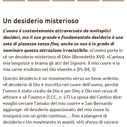
EN
DE
PL
PT
Un desiderio misterioso
ES
HU
L’uomo è costantemente attraversato da molteplici
desideri, ma il suo grande e fondamentale desiderio è una
sete di pienezza senza fine, anche se non è in grado di
nominare questa attrazione irresistibile.
«L’uomo porta in
sé un desiderio misterioso di Dio» (Benedetto XVI). «L’anima
mia languisce e brama gli atri del Signore. Il mio cuore e la
mia carne esultano nel Dio vivente.» (Ps 84, 3)
Questo desiderio è un movimento verso un bene ardente.
«Il desiderio di Dio è inscritto nel cuore dell’uomo, perché
l’uomo è stato creato da Dio e per Dio; e Dio non cessa di
attirare a sé l’uomo.» (CCC, n. 27) La sposa del Cantico dice:
«voglio cercare l’amato del mio cuore» e San Bernardo
aggiunge: «il desiderio appassionato del mio cuore lo
inseguirà con un grido continuo… fino a piangere di
desiderio.» Un movimento in avanti. «Mi sforzo di correre