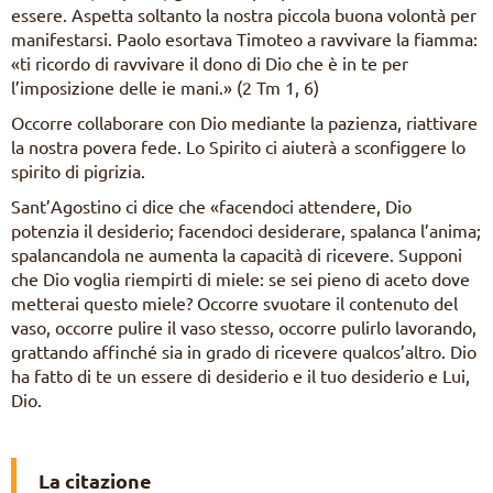
essere. Aspetta soltanto la nostra piccola buona volontà per
manifestarsi. Paolo esortava Timoteo a ravvivare la fiamma:
«ti ricordo di ravvivare il dono di Dio che è in te per
l’imposizione delle ie mani.» (2 Tm 1, 6)
Occorre collaborare con Dio mediante la pazienza, riattivare
la nostra povera fede. Lo Spirito ci aiuterà a sconfiggere lo
spirito di pigrizia.
Sant’Agostino ci dice che «facendoci attendere, Dio
potenzia il desiderio; facendoci desiderare, spalanca l’anima;
spalancandola ne aumenta la capacità di ricevere. Supponi
che Dio voglia riempirti di miele: se sei pieno di aceto dove
metterai questo miele? Occorre svuotare il contenuto del
vaso, occorre pulire il vaso stesso, occorre pulirlo lavorando,
grattando affinché sia in grado di ricevere qualcos’altro. Dio
ha fatto di te un essere di desiderio e il tuo desiderio e Lui,
Dio.
La citazione