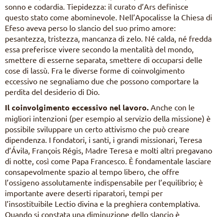
sonno e codardia. Tiepidezza: il curato d’Ars definisce
questo stato come abominevole. Nell’Apocalisse la Chiesa di
Efeso aveva perso lo slancio del suo primo amore:
pesantezza, tristezza, mancanza di zelo. Né calda, né fredda
essa preferisce vivere secondo la mentalità del mondo,
smettere di esserne separata, smettere di occuparsi delle
cose di lassù. Fra le diverse forme di coinvolgimento
eccessivo ne segnaliamo due che possono comportare la
perdita del desiderio di Dio.
Il coinvolgimento eccessivo nel lavoro.
Anche con le
migliori intenzioni (per esempio al servizio della missione) è
possibile sviluppare un certo attivismo che può creare
dipendenza. I fondatori, i santi, i grandi missionari, Teresa
d’Ávila, François Régis, Madre Teresa e molti altri pregavano
di notte, così come Papa Francesco. È fondamentale lasciare
consapevolmente spazio al tempo libero, che offre
l’ossigeno assolutamente indispensabile per l’equilibrio; è
importante avere deserti riparatori, tempi per
l’insostituibile Lectio divina e la preghiera contemplativa.
Quando si constata una diminuzione dello slancio è