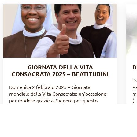
GIORNATA DELLA VITA
D
CONSACRATA 2025 – BEATITUDINI
Da
Domenica 2 febbraio 2025 – Giornata
Pa
mondiale della Vita Consacrata: un’occasione
mo
per rendere grazie al Signore per questo
(
grande dono fatto alla Chiesa e (…)
LIRE