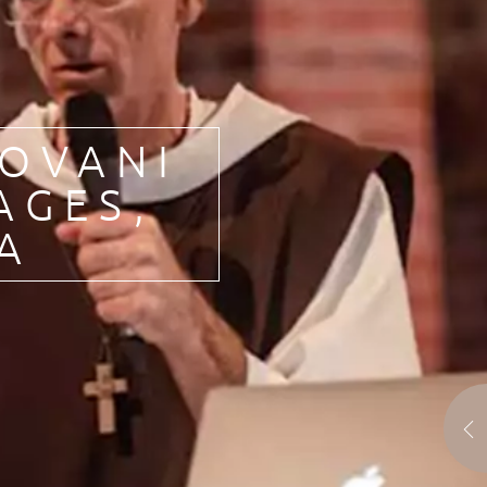
IOVANI
AGES
,
A