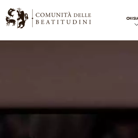
CHI S
In br
Il n
La no
voca
La no
spiri
La vi
apost
La fa
delle
Beati
La no