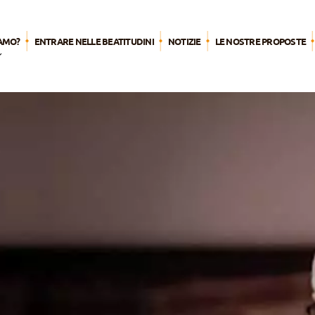
IAMO?
ENTRARE NELLE BEATITUDINI
NOTIZIE
LE NOSTRE PROPOSTE
eve
ome
stra
zione
stra
tualità
ta
olica
miglia
tudini
stra