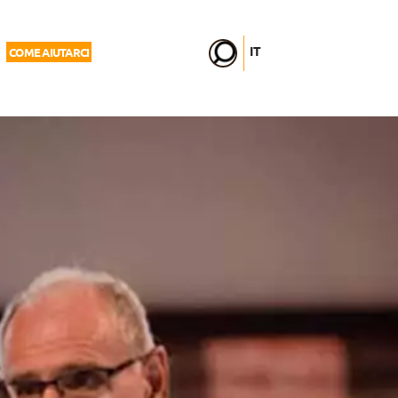
IT
COME AIUTARCI
FR
EN
DE
PL
PT
ES
HU