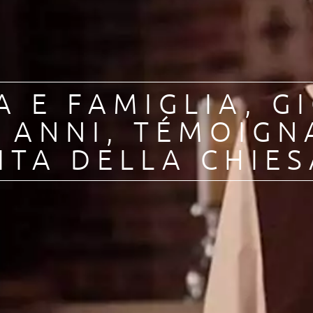
a
A E FAMIGLIA
,
G
 ANNI
,
TÉMOIGN
ITA DELLA CHIES