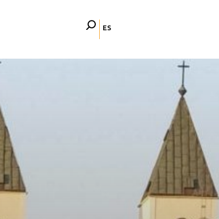
ES
FR
EN
DE
IT
PL
PT
HU