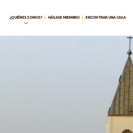
¿QUIÉNES SOMOS?
HÁGASE MIEMBRO
ENCONTRAR UNA CASA
En pocas
palabras
El nombre
Nuestra historia
Nuestra Llamada
Nuestra
espiritualidad
Vida apostólica
La familia de las
Bienaventuranzas