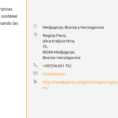
ranzas
y sostener
imando las
Medjugorje, Bosnia y Herzegovina
Regina Pacis,
ulica Kraljice Mira,
75,
88266 Medjugorje,
Bosnie-Herzégovine
+387/36 651 752
Contáctenos
http://medjugorje.seligpreisungen.org/
es/