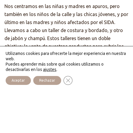
Nos centramos en las niñas y madres en apuros, pero
también en los niños de la calle y las chicas jóvenes, y por
último en las madres y niños afectados por el SIDA.
Llevamos a cabo un taller de costura y bordado, y otro
de jabón y champú. Estos talleres tienen un doble
objetivo: la venta de nuestros productos para cubrir los
Utilizamos cookies para ofrecerte la mejor experiencia en nuestra
gastos de la misión, por un lado, y por otro, el
web.
aprendizaje de un oficio que servirá para la reinserción de
Puedes aprender más sobre qué cookies utilizamos o
desactivarlas en los
ajustes
.
nuestras jóvenes en la sociedad.
Cerrar el banner de cookies RGPD
Aceptar
Rechazar
También dirigimos allí una «escuela de vida», con clases
de alfabetización en francés. Las jóvenes, que llegan de la
calle o de pueblos lejanos, son a menudo incultas y
analfabetas. Hemos puesto en marcha una pedagogía
destinada a enseñarles los rudimentos de la vida
cotidiana, en particular con clases de alfabetización en
francés. En Malí, el conocimiento del francés es muy útil