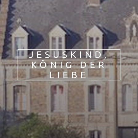
PL
PT
ES
HU
JESUSKIND,
KÖNIG DER
LIEBE