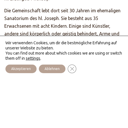
Die Gemeinschaft lebt dort seit 30 Jahren im ehemaligen
Sanatorium des hl. Joseph. Sie besteht aus 35
Erwachsenen mit acht Kindern. Einige sind Künstler,
andere sind körperlich oder geistig behindert, Arme und
Ausgestoßene.
Wir verwenden Cookies, um dir die bestmögliche Erfahrung auf
unserer Website zu bieten.
Um ihnen zu helfen, menschlich und geistlich zu wachsen,
You can find out more about which cookies we are using or switch
them off in
settings
.
gibt es verschiedene Arbeitsbereiche: das Atelier „Lumen
GDPR Cookie-Banner schließen
Christi“ zur Gestaltung von Kerzen und kleinen Statuen,
Akzeptieren
Ablehnen
der Garten, das Empfangsgebäude und die Holzwerkstatt.
Die Evangelisierung in Verbindung mit der Seelsorge in
der Bucht ist besonders auf Ehepaare und Touristen
ausgerichtet.