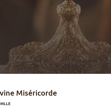
vine Miséricorde
MLLE