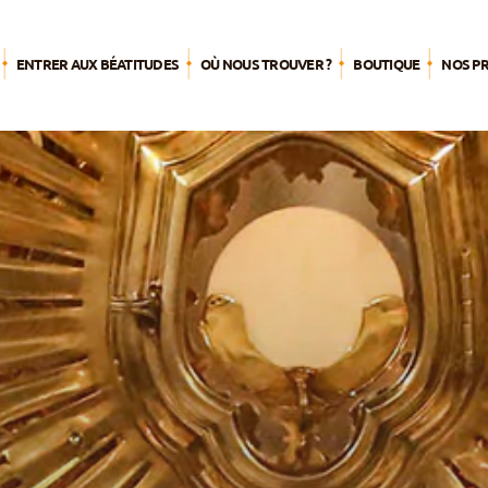
ENTRER AUX BÉATITUDES
OÙ NOUS TROUVER ?
BOUTIQUE
NOS P
L’été 
Agend
Par pub
Pèleri
S’engag
mission
Nourrir 
spiritue
Du tem