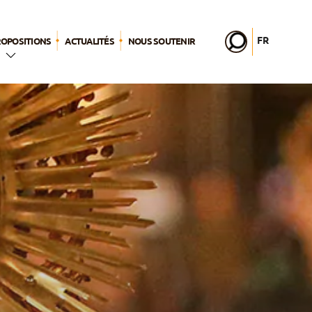
FR
ROPOSITIONS
ACTUALITÉS
NOUS SOUTENIR
EN
DE
IT
2026
PL
PT
a
ES
lic
HU
nages
er –
s
sa vie
lle
ps pour Dieu