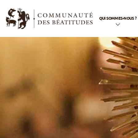
QUI SOMMES-NOUS ?
En quelques mots
Notre nom
Notre histoire
Notre appel
Notre spiritualité
Notre vie
apostolique
La famille
Béatitudes