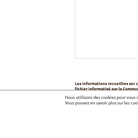
Les informations recueillies sur 
fichier informatisé par la Commu
durant la durée légale et seront
Nous utilisons des cookies pour vous o
Communauté des Béatitudes.
Vous pouvez en savoir plus sur les coo
Merci de cocher l'une des d
Je souhaite recevoir le
Béatitudes (vie spirituelle