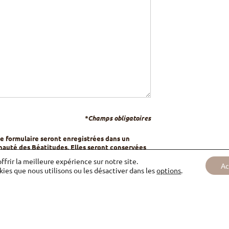
*Champs obligatoires
ce formulaire seront enregistrées dans un
nauté des Béatitudes. Elles seront conservées
 destinées au service de la communication de la
ffrir la meilleure expérience sur notre site.
Ac
kies que nous utilisons ou les désactiver dans les
options
.
eux cases :
s nouvelles de la Communauté des
, nouvelles et propositions de la