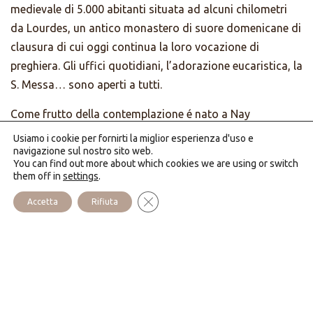
medievale di 5.000 abitanti situata ad alcuni chilometri
da Lourdes, un antico monastero di suore domenicane di
clausura di cui oggi continua la loro vocazione di
preghiera. Gli uffici quotidiani, l’adorazione eucaristica, la
S. Messa… sono aperti a tutti.
Come frutto della contemplazione é nato a Nay
l’apostolato per le coppie, le famiglie e le persone sole; la
Usiamo i cookie per fornirti la miglior esperienza d'uso e
casa offre dei week-end, delle giornate, delle serate con
navigazione sul nostro sito web.
You can find out more about which cookies we are using or switch
insegnamenti ed accompagnamento. Lo studio della
them off in
settings
.
Parola ha un posto privilegiato.
Close GDPR Cookie Banner
Accetta
Rifiuta
Dalle finestre del monastero o dal giardino, si possono
contemplare le vicine vette dei Pirenei. Nel parco è
piacevole passeggiare pregando il rosario e arrivando
fino ai piedi della statua della Madonna del Rosario, nel
piccolo oratorio sito ai piedi della collina.