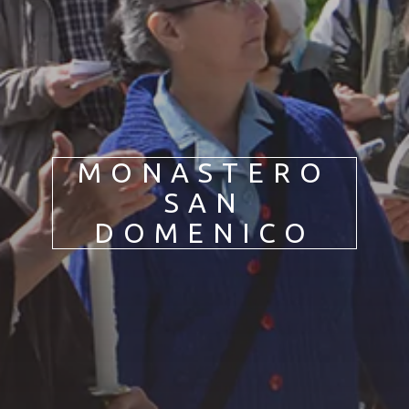
PL
PT
ES
HU
MONASTERO
SAN
DOMENICO