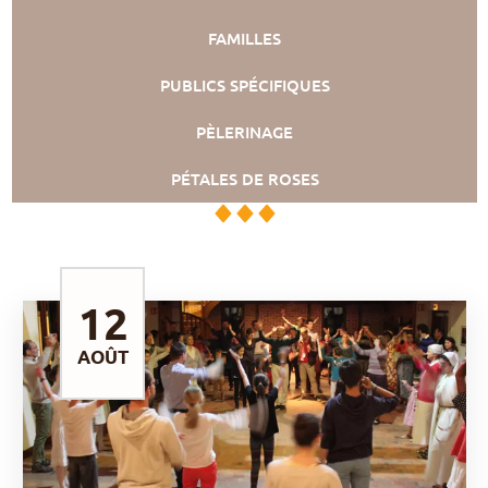
FAMILLES
PUBLICS SPÉCIFIQUES
PÈLERINAGE
PÉTALES DE ROSES
12
AOÛT
DÉCOUVRIR