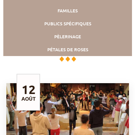
FAMILLES
PUBLICS SPÉCIFIQUES
PÈLERINAGE
PÉTALES DE ROSES
12
AOÛT
DÉCOUVRIR