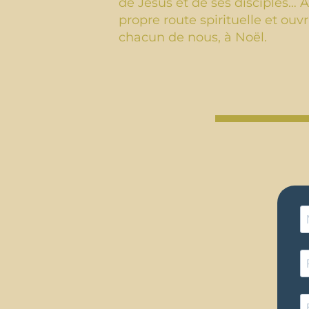
de Jésus et de ses disciples… A
propre route spirituelle et ouv
chacun de nous, à Noël.