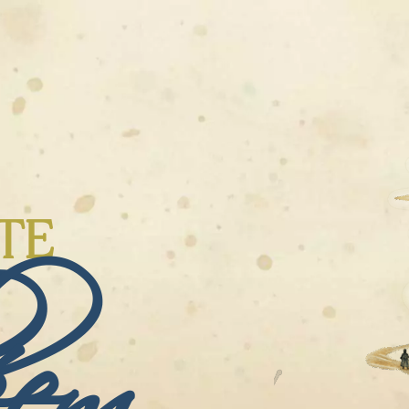
éem
TE