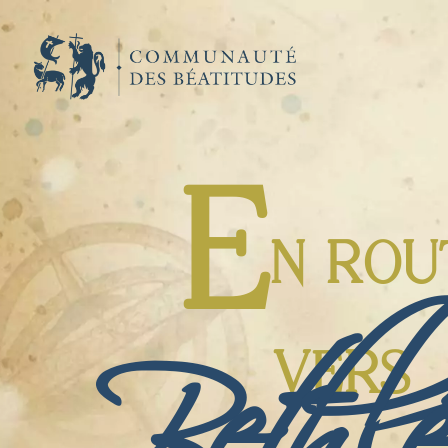
Bethl
E
N ROU
VERS